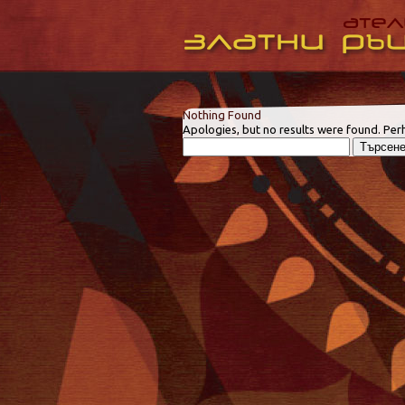
Nothing Found
Apologies, but no results were found. Perh
Търсене
за: