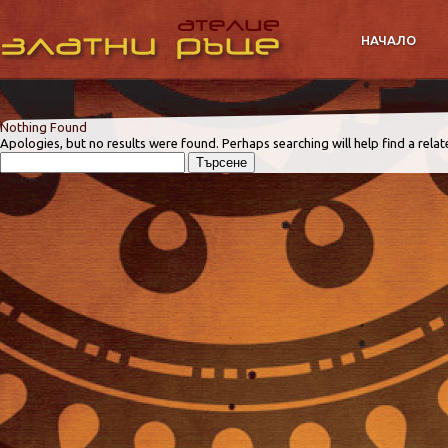
НАЧАЛО
Nothing Found
Apologies, but no results were found. Perhaps searching will help find a relat
Търсене
за: