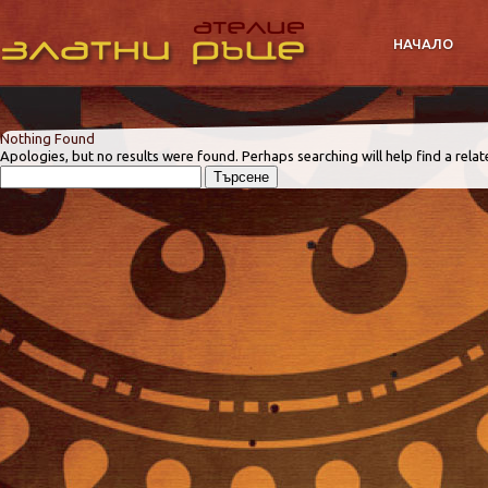
НАЧАЛО
Nothing Found
Apologies, but no results were found. Perhaps searching will help find a relat
Търсене
за: