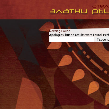
Nothing Found
Apologies, but no results were found. Perh
Търсене
за: