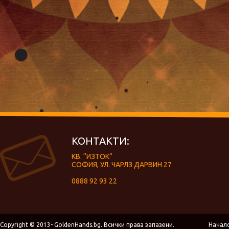
КОНТАКТИ:
КВ. “ИЗТОК”
СОФИЯ, УЛ. ЧАРЛЗ ДАРВИН 27
0888 92 93 22
Copyright © 2013- GoldenHands.bg. Всички права запазени.
Начал