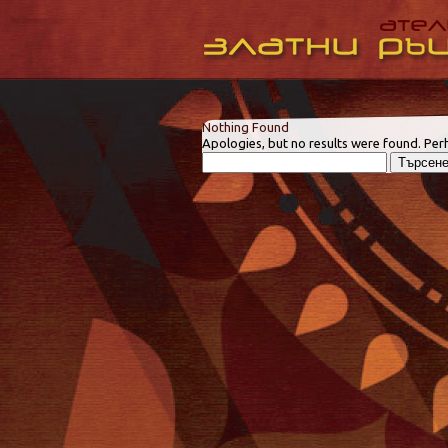
Nothing Found
Apologies, but no results were found. Perh
Търсене
за: