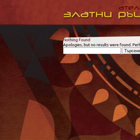
Nothing Found
Apologies, but no results were found. Perh
Търсене
за: