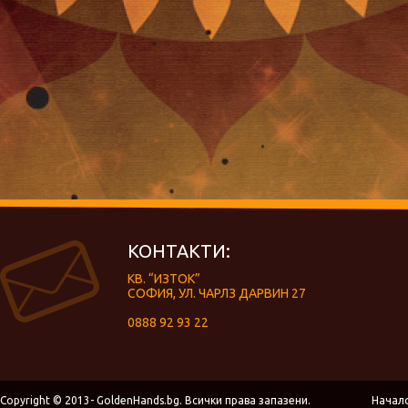
КОНТАКТИ:
КВ. “ИЗТОК”
СОФИЯ, УЛ. ЧАРЛЗ ДАРВИН 27
0888 92 93 22
Copyright © 2013- GoldenHands.bg. Всички права запазени.
Начал