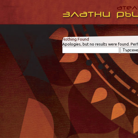
Nothing Found
Apologies, but no results were found. Perh
Търсене
за: