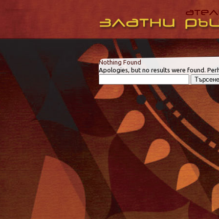
Nothing Found
Apologies, but no results were found. Perh
Търсене
за: