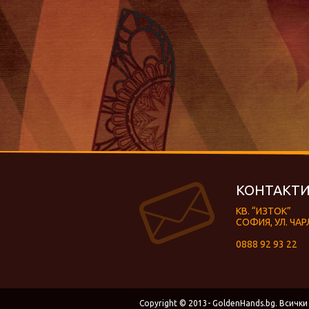
КОНТАКТИ
КВ. “ИЗТОК”
СОФИЯ, УЛ. ЧАР
0888 92 93 22
Copyright © 2013- GoldenHands.bg. Всички