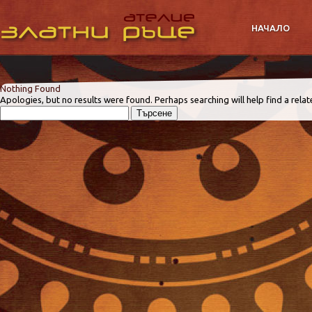
НАЧАЛО
Nothing Found
Apologies, but no results were found. Perhaps searching will help find a relat
Търсене
за: