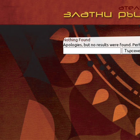
Nothing Found
Apologies, but no results were found. Perh
Търсене
за: