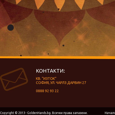
КОНТАКТИ:
КВ. “ИЗТОК”
СОФИЯ, УЛ. ЧАРЛЗ ДАРВИН 27
0888 92 93 22
Copyright © 2013- GoldenHands.bg. Всички права запазени.
Начал