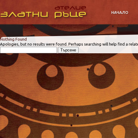
НАЧАЛО
Nothing Found
Apologies, but no results were found. Perhaps searching will help find a relat
Търсене
за: