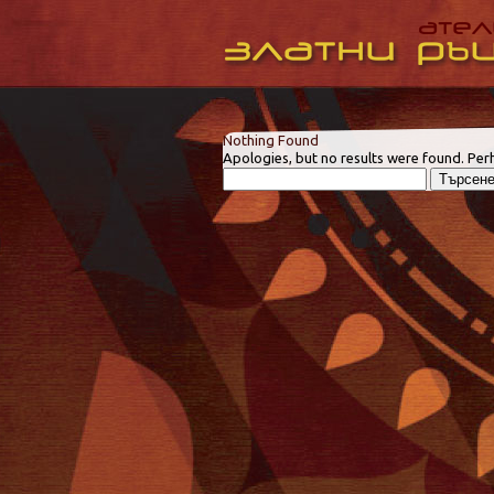
Nothing Found
Apologies, but no results were found. Perh
Търсене
за: