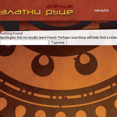
НАЧАЛО
Nothing Found
Apologies, but no results were found. Perhaps searching will help find a relat
Търсене
за: