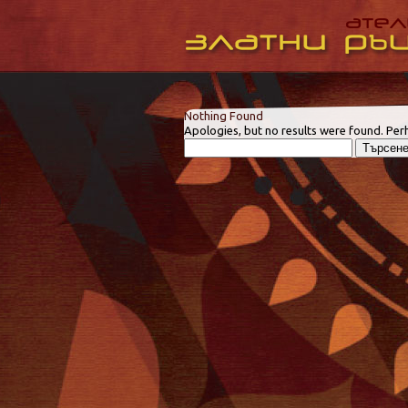
Nothing Found
Apologies, but no results were found. Perh
Търсене
за: