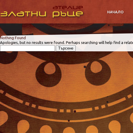
НАЧАЛО
Nothing Found
Apologies, but no results were found. Perhaps searching will help find a relat
Търсене
за: