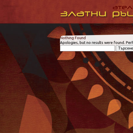
Nothing Found
Apologies, but no results were found. Perh
Търсене
за: