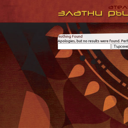
Nothing Found
Apologies, but no results were found. Perh
Търсене
за: