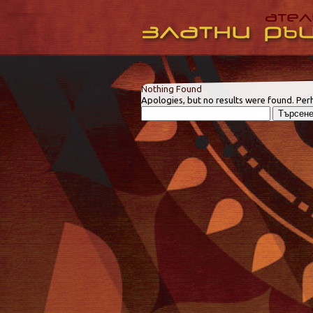
Nothing Found
Apologies, but no results were found. Perh
Търсене
за: