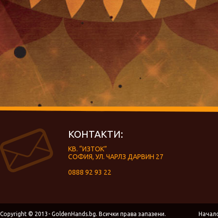
КОНТАКТИ:
КВ. “ИЗТОК”
СОФИЯ, УЛ. ЧАРЛЗ ДАРВИН 27
0888 92 93 22
Copyright © 2013- GoldenHands.bg. Всички права запазени.
Начал