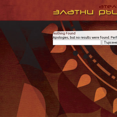
Nothing Found
Apologies, but no results were found. Perh
Търсене
за: