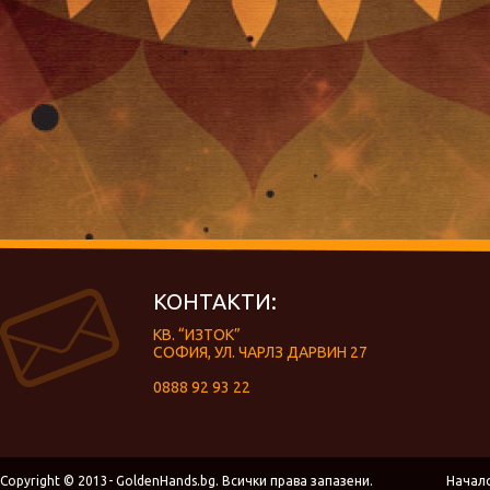
КОНТАКТИ:
КВ. “ИЗТОК”
СОФИЯ, УЛ. ЧАРЛЗ ДАРВИН 27
0888 92 93 22
Copyright © 2013- GoldenHands.bg. Всички права запазени.
Начал