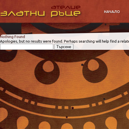
НАЧАЛО
Nothing Found
Apologies, but no results were found. Perhaps searching will help find a relat
Търсене
за: