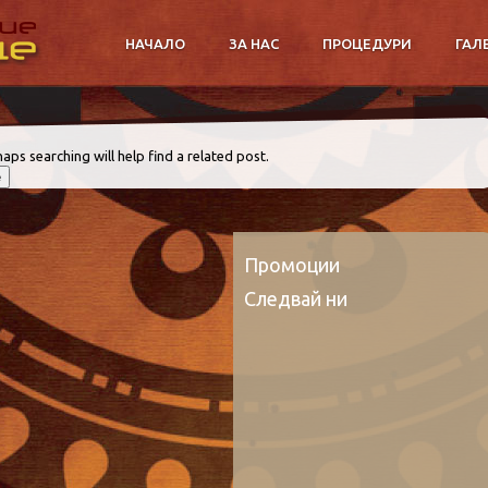
НАЧАЛО
ЗА НАС
ПРОЦЕДУРИ
ГАЛ
aps searching will help find a related post.
Промоции
Следвай ни