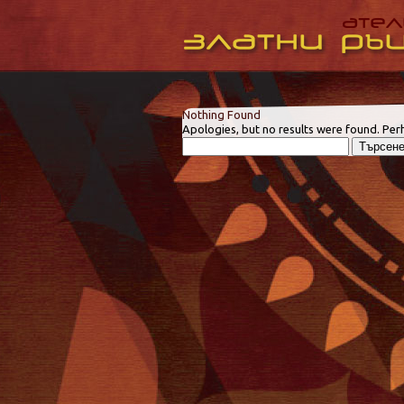
Nothing Found
Apologies, but no results were found. Perh
Търсене
за: