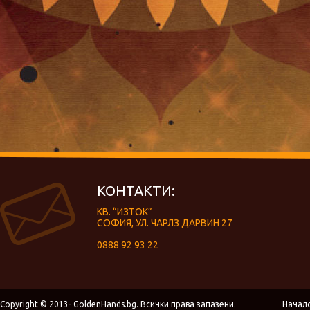
КОНТАКТИ:
КВ. “ИЗТОК”
СОФИЯ, УЛ. ЧАРЛЗ ДАРВИН 27
0888 92 93 22
Copyright © 2013- GoldenHands.bg. Всички права запазени.
Начал