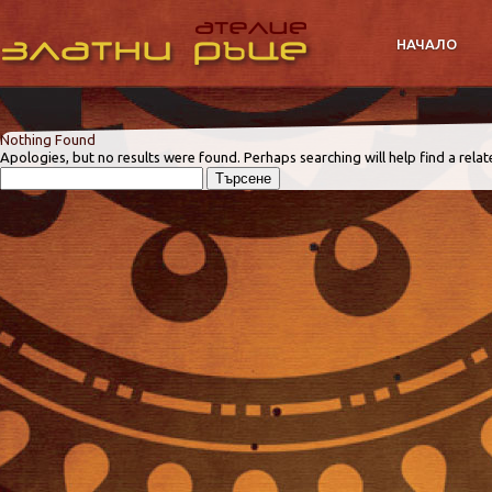
НАЧАЛО
Nothing Found
Apologies, but no results were found. Perhaps searching will help find a relat
Търсене
за: