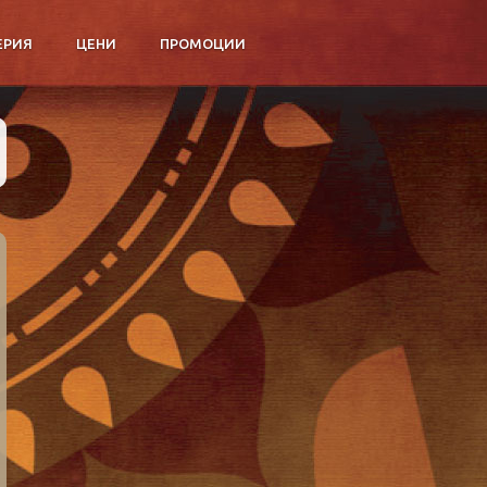
ЕРИЯ
ЦЕНИ
ПРОМОЦИИ