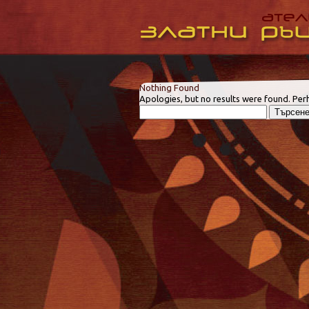
Nothing Found
Apologies, but no results were found. Perh
Търсене
за: