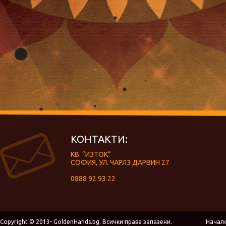
КОНТАКТИ:
КВ. “ИЗТОК”
СОФИЯ, УЛ. ЧАРЛЗ ДАРВИН 27
0888 92 93 22
Copyright © 2013- GoldenHands.bg. Всички права запазени.
Начал