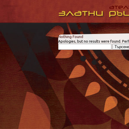
Nothing Found
Apologies, but no results were found. Perh
Търсене
за: