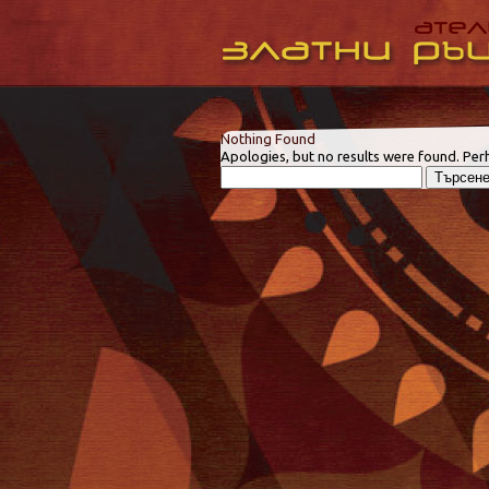
Nothing Found
Apologies, but no results were found. Perh
Търсене
за: