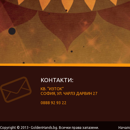
КОНТАКТИ:
КВ. “ИЗТОК”
СОФИЯ, УЛ. ЧАРЛЗ ДАРВИН 27
0888 92 93 22
Copyright © 2013- GoldenHands.bg. Всички права запазени.
Начал