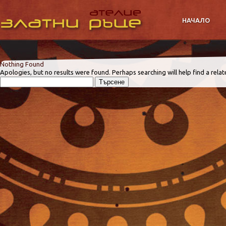
НАЧАЛО
Nothing Found
Apologies, but no results were found. Perhaps searching will help find a relat
Търсене
за: