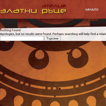
НАЧАЛО
Nothing Found
Apologies, but no results were found. Perhaps searching will help find a relat
Търсене
за: