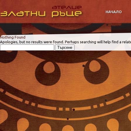
НАЧАЛО
Nothing Found
Apologies, but no results were found. Perhaps searching will help find a relat
Търсене
за: