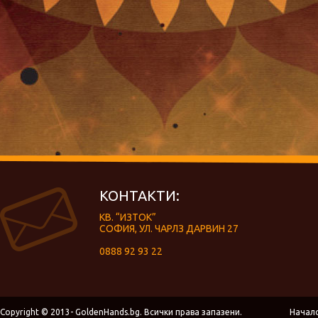
КОНТАКТИ:
КВ. “ИЗТОК”
СОФИЯ, УЛ. ЧАРЛЗ ДАРВИН 27
0888 92 93 22
Copyright © 2013- GoldenHands.bg. Всички права запазени.
Начал