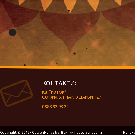
КОНТАКТИ:
КВ. “ИЗТОК”
СОФИЯ, УЛ. ЧАРЛЗ ДАРВИН 27
0888 92 93 22
Copyright © 2013- GoldenHands.bg. Всички права запазени.
Начал