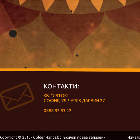
КОНТАКТИ:
КВ. “ИЗТОК”
СОФИЯ, УЛ. ЧАРЛЗ ДАРВИН 27
0888 92 93 22
Copyright © 2013- GoldenHands.bg. Всички права запазени.
Начал