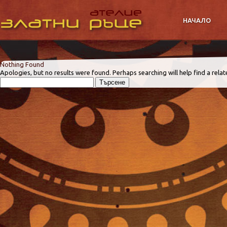
НАЧАЛО
Nothing Found
Apologies, but no results were found. Perhaps searching will help find a relat
Търсене
за: