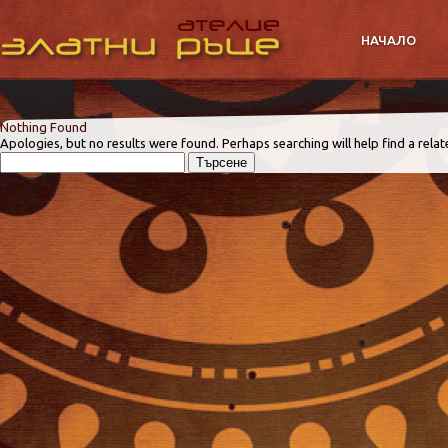
НАЧАЛО
Nothing Found
Apologies, but no results were found. Perhaps searching will help find a relat
Търсене
за: