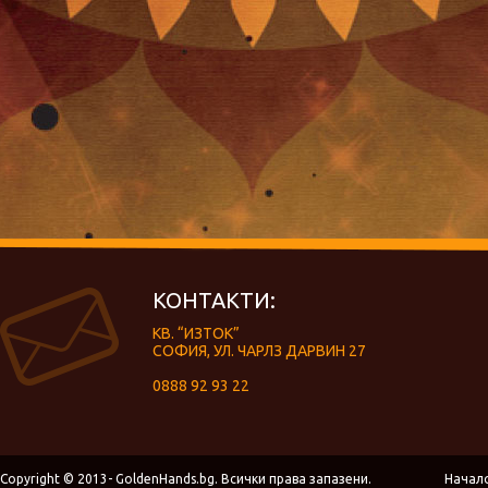
КОНТАКТИ:
КВ. “ИЗТОК”
СОФИЯ, УЛ. ЧАРЛЗ ДАРВИН 27
0888 92 93 22
Copyright © 2013- GoldenHands.bg. Всички права запазени.
Начал