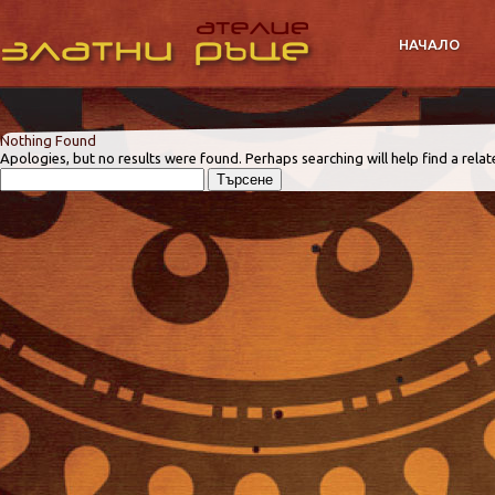
НАЧАЛО
Nothing Found
Apologies, but no results were found. Perhaps searching will help find a relat
Търсене
за: