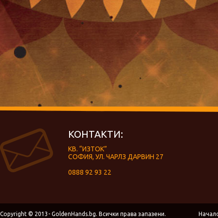
КОНТАКТИ:
КВ. “ИЗТОК”
СОФИЯ, УЛ. ЧАРЛЗ ДАРВИН 27
0888 92 93 22
Copyright © 2013- GoldenHands.bg. Всички права запазени.
Начал