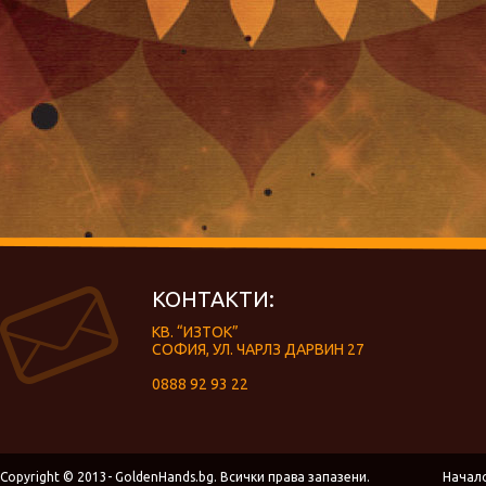
КОНТАКТИ:
КВ. “ИЗТОК”
СОФИЯ, УЛ. ЧАРЛЗ ДАРВИН 27
0888 92 93 22
Copyright © 2013- GoldenHands.bg. Всички права запазени.
Начал